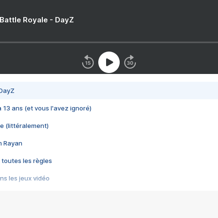
 Battle Royale - DayZ
 DayZ
 a 13 ans (et vous l'avez ignoré)
e (littéralement)
im Rayan
 toutes les règles
s les jeux vidéo
us choquant de Rockstar ? - Le scandale BULLY
e plus moche de Steam