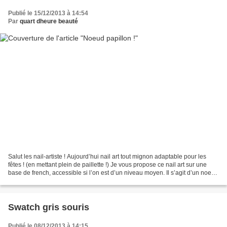
Publié le 15/12/2013 à 14:54
Par
quart dheure beauté
Salut les nail-artiste ! Aujourd’hui nail art tout mignon adaptable pour les
fêtes ! (en mettant plein de paillette !) Je vous propose ce nail art sur une
base de french, accessible si l’on est d’un niveau moyen. Il s’agit d’un noeud
gris, (si jamais...
Swatch gris souris
Publié le 08/12/2013 à 14:15