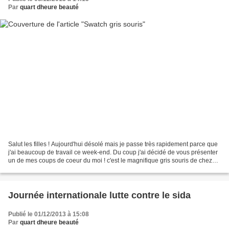
Par
quart dheure beauté
Salut les filles ! Aujourd'hui désolé mais je passe très rapidement parce que
j'ai beaucoup de travail ce week-end. Du coup j'ai décidé de vous présenter
un de mes coups de coeur du moi ! c'est le magnifique gris souris de chez
KIKO (n328), en plus d'être...
Journée internationale lutte contre le sida
Publié le 01/12/2013 à 15:08
Par
quart dheure beauté