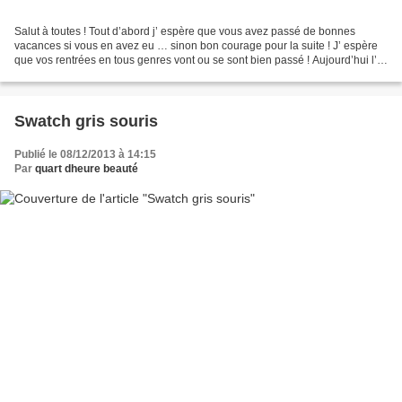
Salut à toutes ! Tout d’abord j’ espère que vous avez passé de bonnes
vacances si vous en avez eu … sinon bon courage pour la suite ! J’ espère
que vos rentrées en tous genres vont ou se sont bien passé ! Aujourd’hui l’
article portera sur ma routine...
Swatch gris souris
Publié le 08/12/2013 à 14:15
Par
quart dheure beauté