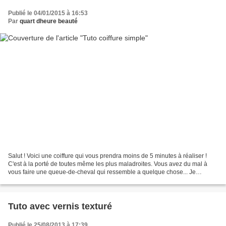
Publié le 04/01/2015 à 16:53
Par
quart dheure beauté
Salut ! Voici une coiffure qui vous prendra moins de 5 minutes à réaliser !
C'est à la porté de toutes même les plus maladroites. Vous avez du mal à
vous faire une queue-de-cheval qui ressemble a quelque chose... Je
compatis! Alors voilà une astuce qui...
Tuto avec vernis texturé
Publié le 25/08/2013 à 17:39