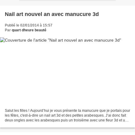
Nail art nouvel an avec manucure 3d
Publié le 02/01/2014 à 15:57
Par
quart dheure beauté
Salut les filles ! Aujourd’hui je vous présente la manucure que je portais pour
les fêtes, c'est-à-dire un nail art 3d et des petites arabesques. J’ai donc fait
deux ongles avec les arabesques puis un troisième avec une fleur 3d et un
petit strass. En...