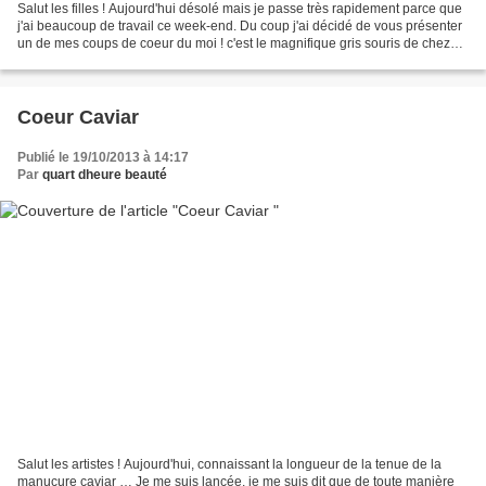
Salut les filles ! Aujourd'hui désolé mais je passe très rapidement parce que
j'ai beaucoup de travail ce week-end. Du coup j'ai décidé de vous présenter
un de mes coups de coeur du moi ! c'est le magnifique gris souris de chez
KIKO (n328), en plus d'être...
Coeur Caviar
Publié le 19/10/2013 à 14:17
Par
quart dheure beauté
Salut les artistes ! Aujourd'hui, connaissant la longueur de la tenue de la
manucure caviar … Je me suis lancée, je me suis dit que de toute manière