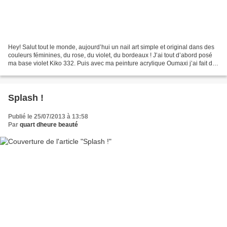
Hey! Salut tout le monde, aujourd’hui un nail art simple et original dans des
couleurs féminines, du rose, du violet, du bordeaux ! J’ai tout d’abord posé
ma base violet Kiko 332. Puis avec ma peinture acrylique Oumaxi j’ai fait des
petites croix un peu...
Splash !
Publié le 25/07/2013 à 13:58
Par
quart dheure beauté