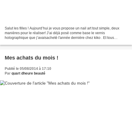
Salut les filles ! Aujourd’hui je vous propose un nail art tout simple, deux
manières pour le réaliser! J’ai déjà posé comme base le vernis
holographique que j’avaisacheté l'année dernière chez kiko . Et tous
simplement par la suite, avec mon pinceau...
Mes achats du mois !
Publié le 05/08/2014 à 17:10
Par
quart dheure beauté