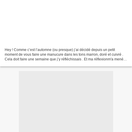
Hey ! Comme c’est l’automne (ou presque) j’ai décidé depuis un petit
moment de vous faire une manucure dans les tons marron, doré et cuivré .
Cela doit faire une semaine que j’y réfléchissais . Et ma réflexionm'a mené à
ce résultat. Donc c’est partis...