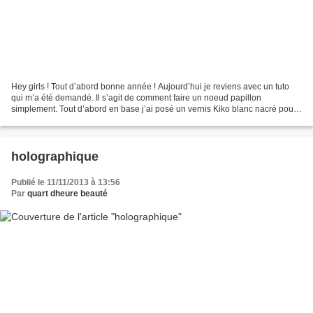
Hey girls ! Tout d’abord bonne année ! Aujourd’hui je reviens avec un tuto
qui m’a été demandé. Il s’agit de comment faire un noeud papillon
simplement. Tout d’abord en base j’ai posé un vernis Kiko blanc nacré pour
que l’on ne voit pas la demarcuation...
holographique
Publié le 11/11/2013 à 13:56
Par
quart dheure beauté