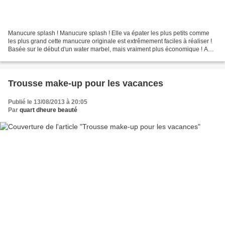
Manucure splash ! Manucure splash ! Elle va épater les plus petits comme
les plus grand cette manucure originale est extrêmement faciles à réaliser !
Basée sur le début d'un water marbel, mais vraiment plus économique ! Au
total 2 vernis par ongle, la...
Trousse make-up pour les vacances
Publié le 13/08/2013 à 20:05
Par
quart dheure beauté