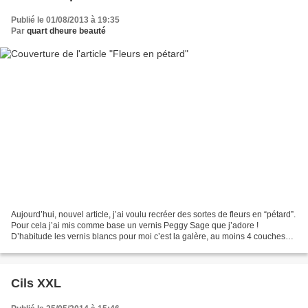
Publié le 01/08/2013 à 19:35
Par
quart dheure beauté
Aujourd’hui, nouvel article, j’ai voulu recréer des sortes de fleurs en “pétard”.
Pour cela j’ai mis comme base un vernis Peggy Sage que j’adore !
D’habitude les vernis blancs pour moi c’est la galère, au moins 4 couches
avant que cela soit opaque alors...
Cils XXL