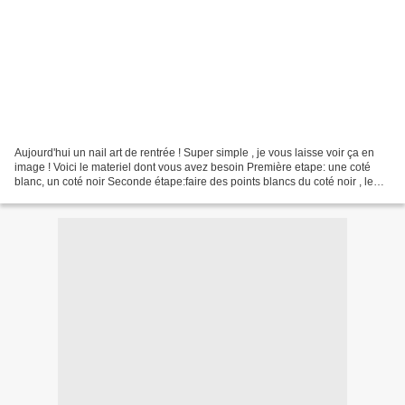
Aujourd'hui un nail art de rentrée ! Super simple , je vous laisse voir ça en
image ! Voici le materiel dont vous avez besoin Première etape: une coté
blanc, un coté noir Seconde étape:faire des points blancs du coté noir , le
long de la ligne de separation...