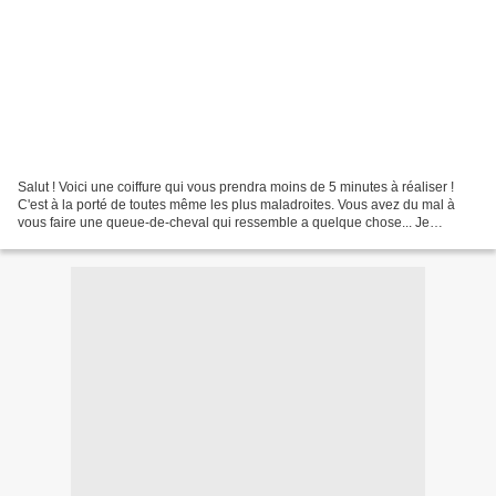
Salut ! Voici une coiffure qui vous prendra moins de 5 minutes à réaliser !
C'est à la porté de toutes même les plus maladroites. Vous avez du mal à
vous faire une queue-de-cheval qui ressemble a quelque chose... Je
compatis! Alors voilà une astuce qui...