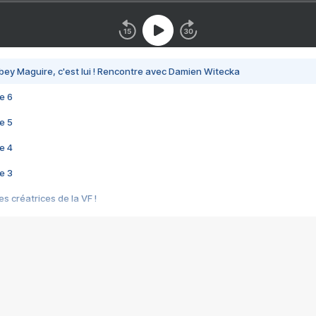
bey Maguire, c'est lui ! Rencontre avec Damien Witecka
e 6
e 5
e 4
e 3
s créatrices de la VF !
e 2
e 1
e Mektoub My Love arrive enfin ! Rencontre avec Shaïn Boumedine et Sal
i : après Toni en famille