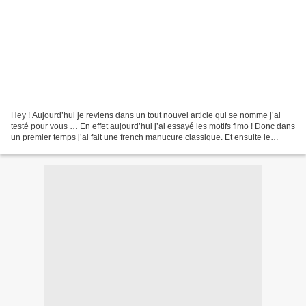
Hey ! Aujourd’hui je reviens dans un tout nouvel article qui se nomme j’ai
testé pour vous … En effet aujourd’hui j’ai essayé les motifs fimo ! Donc dans
un premier temps j’ai fait une french manucure classique. Et ensuite le
combat a commencé … pour...