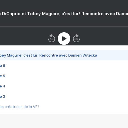
 DiCaprio et Tobey Maguire, c'est lui ! Rencontre avec Dam
bey Maguire, c'est lui ! Rencontre avec Damien Witecka
e 6
e 5
e 4
e 3
s créatrices de la VF !
e 2
e 1