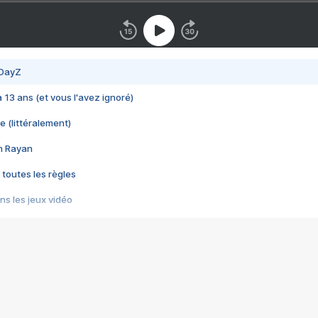
 DayZ
 a 13 ans (et vous l'avez ignoré)
e (littéralement)
im Rayan
 toutes les règles
s les jeux vidéo
us choquant de Rockstar ? - Le scandale BULLY
e plus moche de Steam
du RÊVE tourne au CAUCHEMAR
pendant 8 heures